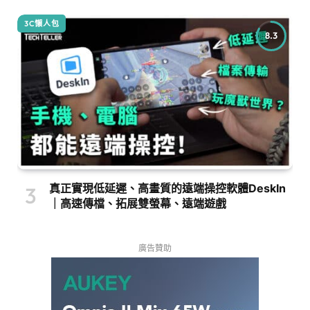
3C懶人包
8.3
真正實現低延遲、高畫質的遠端操控軟體DeskIn
｜高速傳檔、拓展雙螢幕、遠端遊戲
廣告贊助