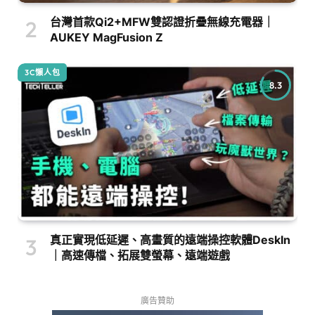
台灣首款Qi2+MFW雙認證折疊無線充電器｜
AUKEY MagFusion Z
3C懶人包
8.3
真正實現低延遲、高畫質的遠端操控軟體DeskIn
｜高速傳檔、拓展雙螢幕、遠端遊戲
廣告贊助