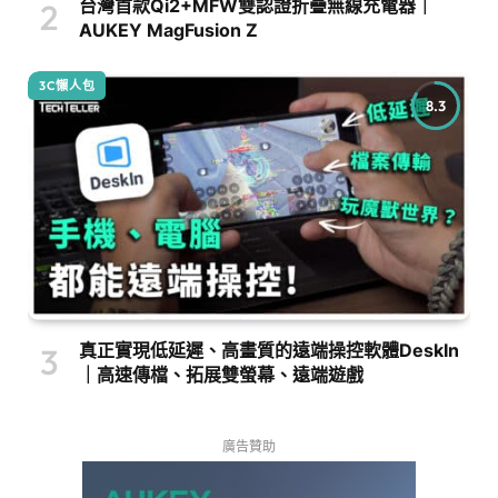
台灣首款Qi2+MFW雙認證折疊無線充電器｜
AUKEY MagFusion Z
3C懶人包
8.3
真正實現低延遲、高畫質的遠端操控軟體DeskIn
｜高速傳檔、拓展雙螢幕、遠端遊戲
廣告贊助