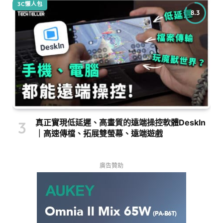
3C懶人包
8.3
真正實現低延遲、高畫質的遠端操控軟體DeskIn
｜高速傳檔、拓展雙螢幕、遠端遊戲
廣告贊助