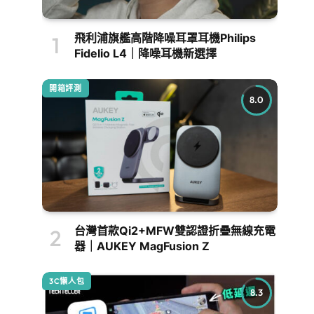
飛利浦旗艦高階降噪耳罩耳機Philips
Fidelio L4｜降噪耳機新選擇
開箱評測
8.0
台灣首款Qi2+MFW雙認證折疊無線充電
器｜AUKEY MagFusion Z
3C懶人包
8.3