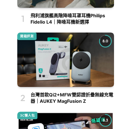
飛利浦旗艦高階降噪耳罩耳機Philips
Fidelio L4｜降噪耳機新選擇
開箱評測
8.0
台灣首款Qi2+MFW雙認證折疊無線充電
器｜AUKEY MagFusion Z
3C懶人包
8.3