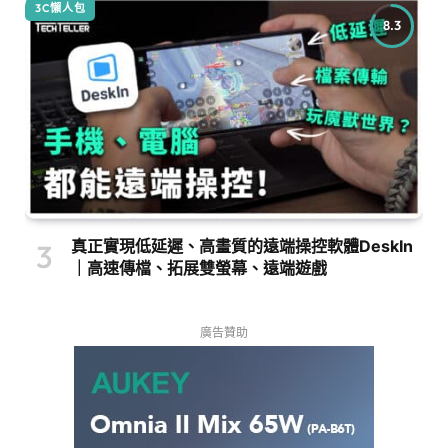
3C懶人包
8.3
真正實現低延遲、高畫質的遠端操控軟體DeskIn
｜高速傳檔、拓展雙螢幕、遠端遊戲
廣告贊助