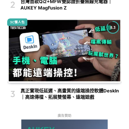
台灣首款Qi2+MFW雙認證折疊無線充電器｜
AUKEY MagFusion Z
3C懶人包
8.3
真正實現低延遲、高畫質的遠端操控軟體DeskIn
｜高速傳檔、拓展雙螢幕、遠端遊戲
廣告贊助