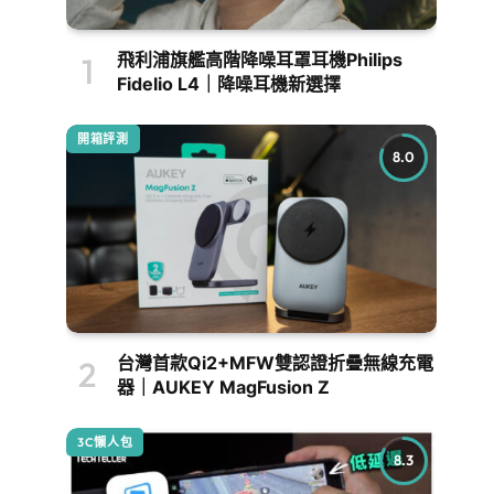
飛利浦旗艦高階降噪耳罩耳機Philips
Fidelio L4｜降噪耳機新選擇
開箱評測
8.0
台灣首款Qi2+MFW雙認證折疊無線充電
器｜AUKEY MagFusion Z
3C懶人包
8.3