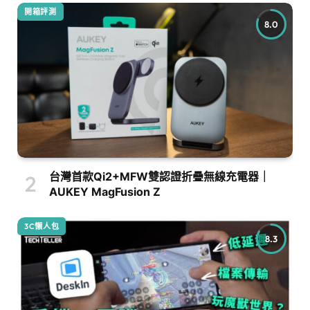
開箱評測
8.0
台灣首款Qi2+MFW雙認證折疊無線充電器｜
AUKEY MagFusion Z
3C懶人包
8.3