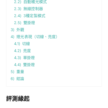
2.2)
自動補光模式
2.3)
無線控制器
2.4)
3種定製模式
2.5)
雙掛燈
3)
外觀
4)
燈光表現（切線、亮度）
4.1)
切線
4.2)
亮度
4.3)
單掛燈
4.4)
雙掛燈
5)
重量
6)
結論
評測緣起