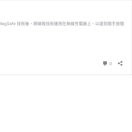
ne 改良 MagSafe 技術後，將磁吸技術運用在無線充電器上，以達到隨手放隨
則留言
0